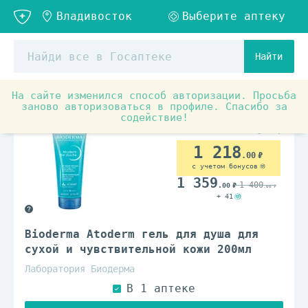
Найти
На сайте изменился способ авторизации. Просьба
Товары для красоты и здоровья
Средства по уходу з
заново авторизоваться в профиле. Спасибо за
содействие!
1 218
.00
с учетом бонусов
1 359
1 400
.00
.00
+ 41
Bioderma Atoderm гель для душа для
сухой и чувствительной кожи 200мл
Лаборатория Биодерма