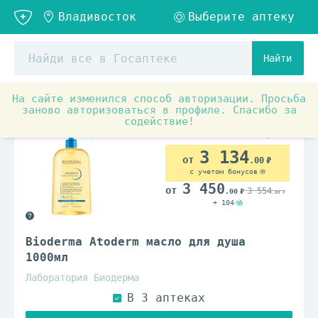
Найти
На сайте изменился способ авторизации. Просьба
Товары для красоты и здоровья
Средства по уходу з
заново авторизоваться в профиле. Спасибо за
содействие!
3 134
.00
с учетом бонусов
3 450
3 554
.00
.00
+ 104
Bioderma Atoderm масло для душа
1000мл
Лаборатория Биодерма