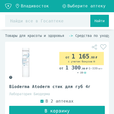
Найти
Товары для красоты и здоровья
Средства по уходу з
1 165
.00
с учетом бонусов
1 300
1 339
.00
.00
+ 39
Bioderma Atoderm стик для губ 4г
Лаборатория Биодерма