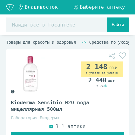
Найти
Товары для красоты и здоровья
Средства по уходу з
2 148
.00
с учетом бонусов
2 440
.00
+ 73
Bioderma Sensibio H2O вода
мицеллярная 500мл
Лаборатория Биодерма