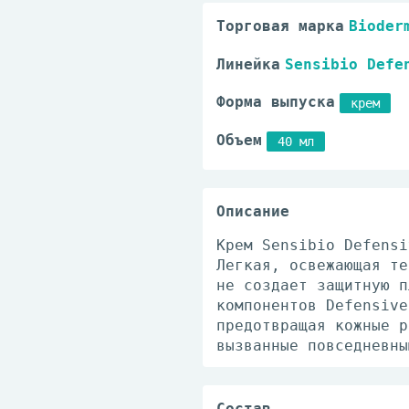
Торговая марка
Bioder
Линейка
Sensibio Defe
Форма выпуска
крем
Объем
40 мл
Описание
Крем Sensibio Defensi
Легкая, освежающая те
не создает защитную п
компонентов Defensive
предотвращая кожные р
вызванные повседневны
Состав