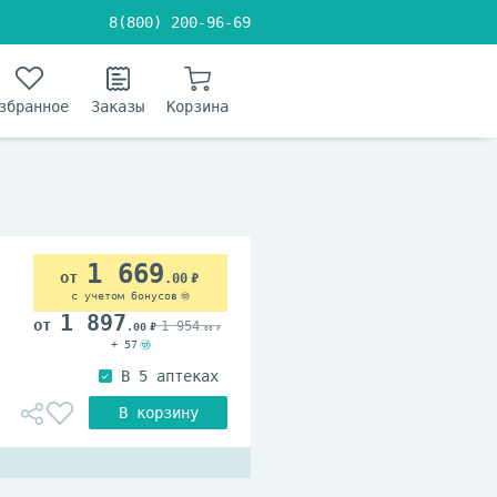
8(800) 200-96-69
збранное
Заказы
Корзина
1 669
.00
с учетом бонусов
1 897
1 954
.00
.00
+ 57