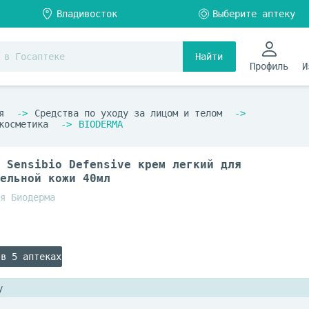
Найти
Профиль
И
я
Средства по уходу за лицом и телом
косметика
BIODERMA
 Sensibio Defensive крем легкий для
ельной кожи 40мл
я Биодерма
 в 5 аптеках
у