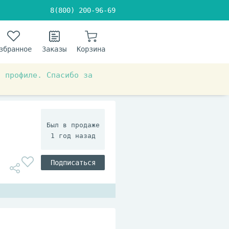
8(800) 200-96-69
збранное
Заказы
Корзина
в профиле. Спасибо за
араты для лечения ран и язв
1 год назад
Подписаться