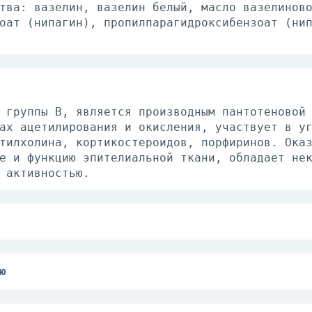
тва: вазелин, вазелин белый, масло вазелинов
оат (нипагин), пропилпарагидроксибензоат (ни
 группы B, является производным пантотеновой
ах ацетилирования и окисления, участвует в у
тилхолина, кортикостероидов, порфиринов. Ока
е и функцию эпителиальной ткани, обладает не
 активностью.
 на пораженную поверхность кожи 1 раз/сут; н
дывают в виде компресса; при лечении дефекто
т один или несколько раз/сут.
ю
ожоги; дерматиты, пролежни, опрелости, абсце
септические послеоперационные раны, плохо пр