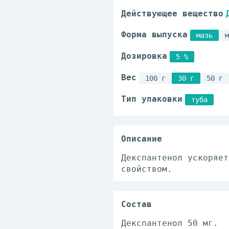
Действующее вещество
Форма выпуска
мазь
м
Дозировка
5 %
Вес
100 г
30 г
50 г
Тип упаковки
туба
Описание
Декспантенол ускоряет
свойством.
Состав
Декспантенол 50 мг.