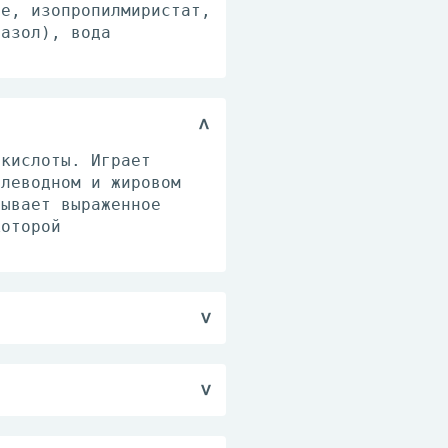
ое, изопропилмиристат,
пазол), вода
 кислоты. Играет
глеводном и жировом
зывает выраженное
которой
а область соска
в слизистой оболочки
ссы, фурункулы после
иживающиеся кожные