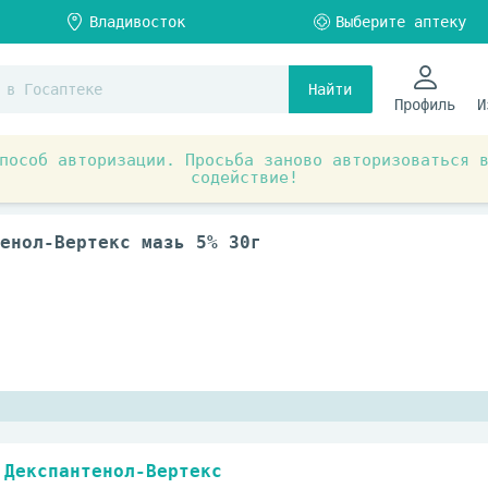
Найти
Профиль
И
пособ авторизации. Просьба заново авторизоваться 
содействие!
ты для лечения заболеваний кожи, волос и ногтей
Преп
енол-Вертекс мазь 5% 30г
Декспантенол-Вертекс