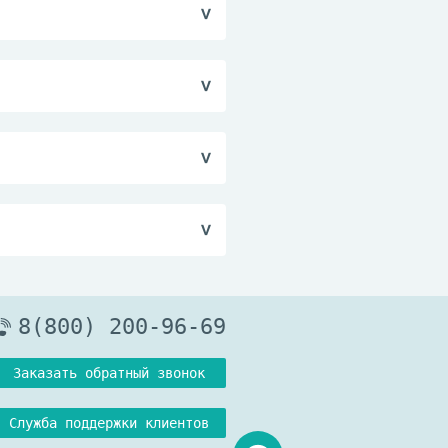
молочной железы во
прелостей у грудных
ях, эритемы от
н. Случаи
8(800) 200-96-69
Заказать обратный звонок
Служба поддержки клиентов