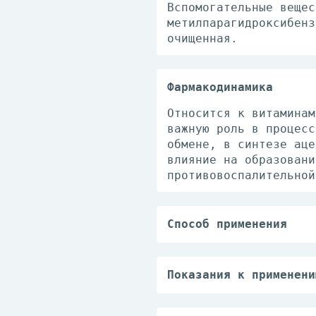
Вспомогательные вещес
метилпарагидроксибенз
очищенная.
Фармакодинамика
Относится к витаминам
важную роль в процесс
обмене, в синтезе аце
влияние на образовани
противовоспалительной
Способ применения
Мазь или крем наносят
молочной железы накла
зева матки - назначаю
Показания к применени
Сухость кожи; раны и 
вскрытия и санации; а