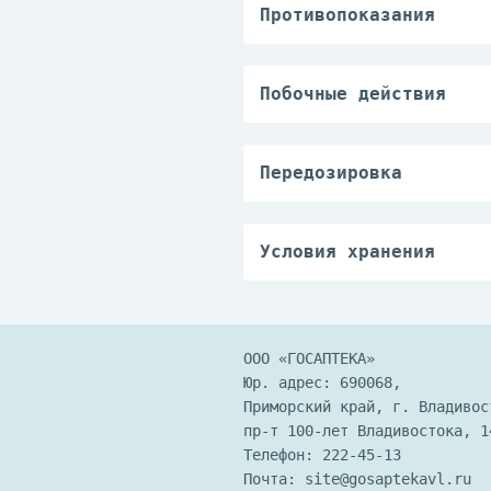
трансплантаты; лечени
Противопоказания
время лактации; уход 
Повышенная чувствител
детей, активизация пр
пеленок.
Побочные действия
Редко: аллергические 
Передозировка
Декспантенол даже в в
гипервитаминоза неизв
Условия хранения
Максимальная допустим
ООО «ГОСАПТЕКА»
Юр. адрес: 690068,
Приморский край, г. Владивос
пр-т 100-лет Владивостока, 1
Телефон:
222-45-13
Почта:
site@gosaptekavl.ru