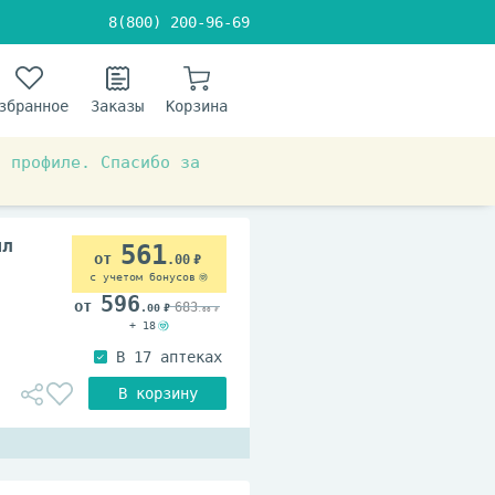
8(800) 200-96-69
збранное
Заказы
Корзина
в профиле. Спасибо за
 система
От диареи
мл
561
.00
с учетом бонусов
596
683
.00
.00
+ 18