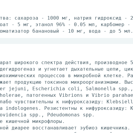
тва: сахароза - 1000 мг, натрия гидроксид - 
оат - 5 мг, этанол 96% - 0.05 мл, карбомер -
оматизатор банановый - 10 мг, вода - до 5 мл
арат широкого спектра действия, производное 
дегидрогеназ и угнетает дыхательные цепи, ци
иохимических процессов в микробной клетке. Р
жает продукцию токсинов микроорганизмами. Вы
er jejuni, Escherichia coli, Salmonella spp.
holerae, патогенных Vibrions и Vibrio paraha
лабо чувствительны к нифуроксазиду: Klebsiel
a indologenes. Резистентны к нифуроксазиду: 
ovidencia spp., Pdeudomonas spp.
е кишечной микрофлоры.
ной диарее восстанавливает эубиоз кишечника.