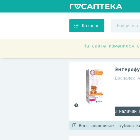
Каталог
На сайте изменился с
Аптечные товары
Препара
Энтерофу
Босналек А
В наличии 
Восстанавливает эубиоз к