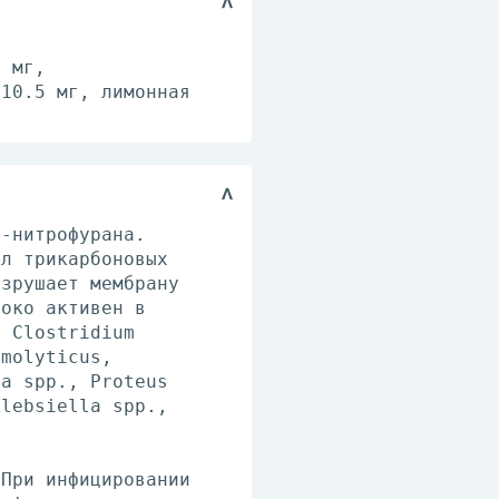
2 мг,
 10.5 мг, лимонная
.
5-нитрофурана.
кл трикарбоновых
азрушает мембрану
соко активен в
, Clostridium
emolyticus,
la spp., Proteus
Klebsiella spp.,
 При инфицировании