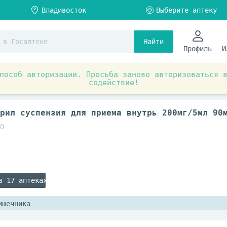
Найти
Профиль
И
пособ авторизации. Просьба заново авторизоваться 
содействие!
ты при заболеваниях органов и систем
Пищеварительная
рил суспензия для приема внутрь 200мг/5мл 90
О
в 17 аптеках
ишечника