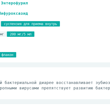
Энтерофурил
Нифуроксазид
суспензия для приема внутрь
мг
200 мг/5 мл
флакон
й бактериальной диарее восстанавливает эубио
ропными вирусами препятствует развитию бакте