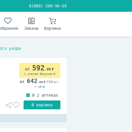
8(800) 200-96-69
збранное
Заказы
Корзина
ого ухода
592
.00
с учетом бонусов
642
724
.00
.00
+ 19