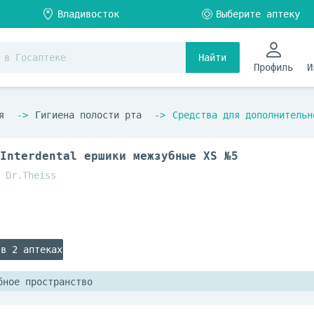
Найти
Профиль
И
я
Гигиена полости рта
Средства для дополнительн
Interdental ершики межзубные XS №5
 Dr.Theiss
 в 2 аптеках
бное пространство