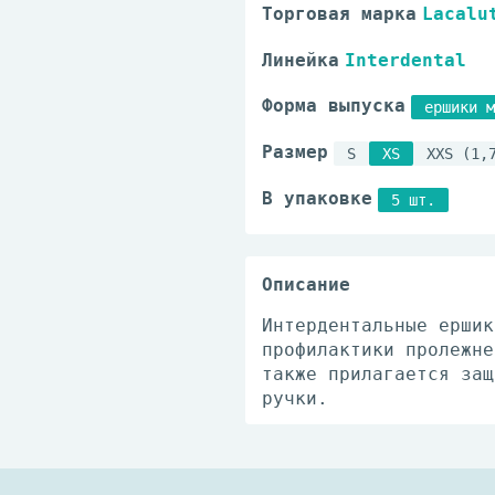
Торговая марка
Lacalu
Линейка
Interdental
Форма выпуска
ершики м
Размер
S
XS
XXS (1,
В упаковке
5 шт.
Описание
Интердентальные ершик
профилактики пролежне
также прилагается защ
ручки.