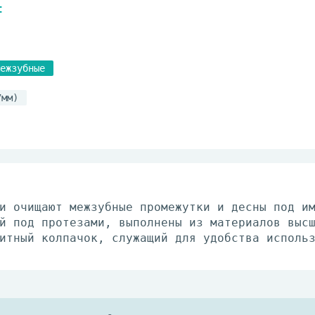
t
ежзубные
7мм)
и очищают межзубные промежутки и десны под и
й под протезами, выполнены из материалов выс
итный колпачок, служащий для удобства исполь