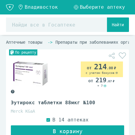
Найти
Аптечные товары
Препараты при заболеваниях органо
По рецепту
214
.00
с учетом бонусов
219
.87
+ 7
Эутирокс таблетки 88мкг №100
Merck KGaA