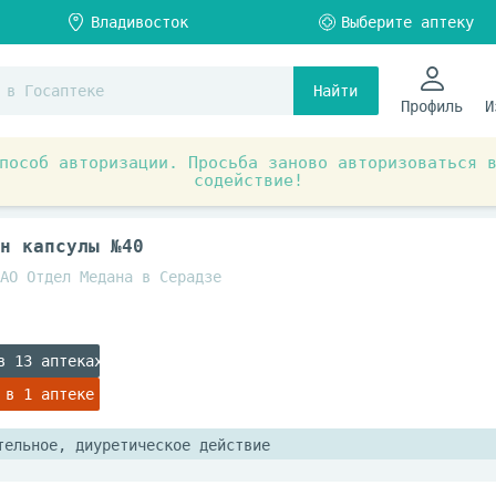
Найти
Профиль
И
пособ авторизации. Просьба заново авторизоваться 
содействие!
ты при заболеваниях органов и систем
Мочеполовая сис
н капсулы №40
АО Отдел Медана в Серадзе
в 13 аптеках
 в 1 аптеке
тельное, диуретическое действие