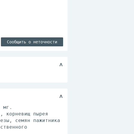
Сообщить о неточности
1 мг.
о, корневищ пырея
резы, семян пажитника
рственного