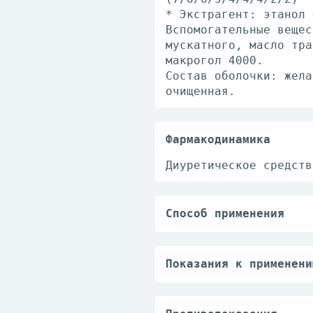
* Экстрагент: этанол 
Вспомогательные вещес
мускатного, масло тра
макрогол 4000.
Состав оболочки: жела
очищенная.
Фармакодинамика
Диуретическое средств
Способ применения
Рекомендуемая доза: п
Не рекомендуется прим
внутрь. Капсулы следу
Показания к применени
Если улучшение не нас
Препарат Фитолизин пр
состояние ухудшается,
инфекционно-воспалите
Во время применения п
(мочекаменной болезни