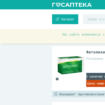
Каталог
На сайте изменился с
Аптечные товары
Препара
Фитолизи
Польфарма 
В наличии 
Цена ниже
Оказывает противовоспали