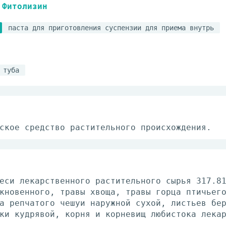
Фитолизин
паста для приготовления суспензии для приема внутрь
туба
ское средство растительного происхождения.
еси лекарственного растительного сырья 317.8
кновенного, травы хвоща, травы горца птичьег
а репчатого чешуи наружной сухой, листьев бе
ки кудрявой, корня и корневищ любистока лека