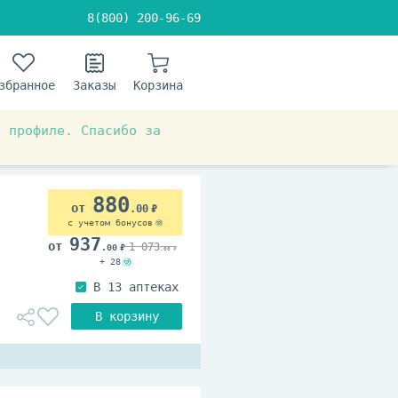
8(800) 200-96-69
збранное
Заказы
Корзина
в профиле. Спасибо за
тема
При цистите
880
.00
с учетом бонусов
937
1 073
.00
.00
+ 28