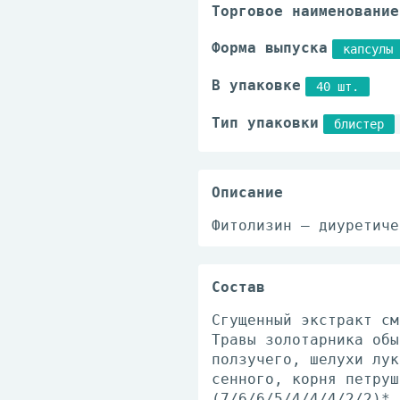
Торговое наименование
Форма выпуска
капсулы
В упаковке
40 шт.
Тип упаковки
блистер
Описание
Фитолизин – диуретиче
Состав
Сгущенный экстракт см
Травы золотарника обы
ползучего, шелухи лук
сенного, корня петруш
(7/6/6/5/4/4/4/2/2)*