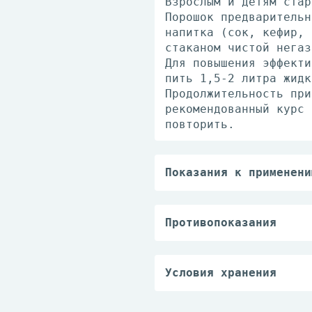
Взрослым и детям стар
Порошок предварительн
напитка (сок, кефир, 
стаканом чистой негаз
Для повышения эффекти
пить 1,5-2 литра жидк
Продолжительность при
рекомендованный курс 
повторить.
Показания к применени
Запоры (отсутствие еж
Синдром раздраженного
Дисбиоз желудочно-киш
Противопоказания
Геморрой, анальные тр
Острые воспалительные
индивидуальная непере
проконсультироваться 
Условия хранения
При температуре не вы