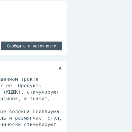
Сообщить о неточности
ишечном тракте
ет ее. Продукты
ы (КЦЖК), стимулируют
орсинок, а значит,
мые волокна Псиллиума
ель и размягчают стул,
анически стимулируют