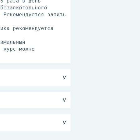
-3 раза в день
 безалкогольного
. Рекомендуется запить
ника рекомендуется
нимальный
и курс можно
чного тракта,
 рекомендуется