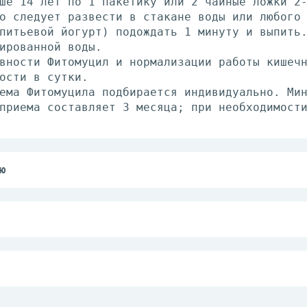
ше 14 лет по 1 пакетику или 2 чайные ложки 2
о следует развести в стакане воды или любого
питьевой йогурт) подождать 1 минуту и выпить
ированной воды.
вности Фитомуцил и нормализации работы кишеч
ости в сутки.
ема Фитомуцила подбирается индивидуально. Ми
приема составляет 3 месяца; при необходимост
ю
едневного стула).
 кишечника с преобладанием запоров.
ечного тракта.
ещины.
 заболевания и непроходимость желудочно-кише
носимость компонентов БАД. Перед применением
с врачом.
ше 25 С.