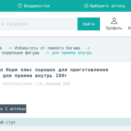
Найти
Профиль
И
я
Избавьтесь от лишнего багажа
 коррекции фигуры
для приема внутрь
л Норм плюс порошок для приготовления
 для приема внутрь 180г
 International Ltd./Биовид ООО
 в 5 аптеках
ый стул