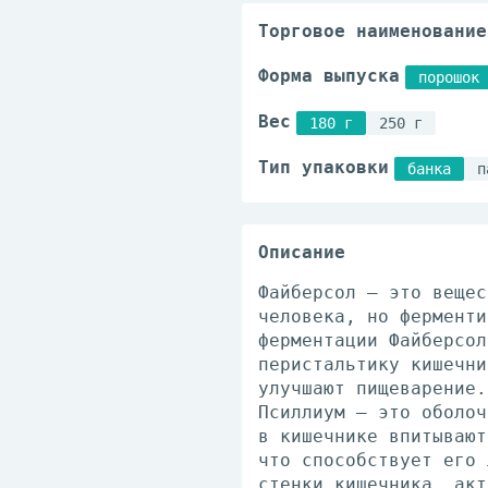
Торговое наименование
Форма выпуска
порошок 
Вес
180 г
250 г
Тип упаковки
банка
п
Описание
Файберсол – это вещес
человека, но ферменти
ферментации Файберсол
перистальтику кишечни
улучшают пищеварение.
Псиллиум – это оболоч
в кишечнике впитывают
что способствует его 
стенки кишечника, акт