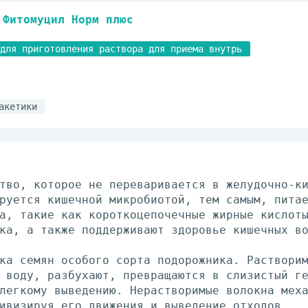
Фитомуцил Норм плюс
для приготовления раствора для приема внутрь
акетики
тво, которое не переваривается в желудочно-к
руется кишечной микробиотой, тем самым, пита
а, такие как короткоцепочечные жирные кислот
ка, а также поддерживают здоровье кишечных в
ка семян особого сорта подорожника. Раствори
 воду, разбухают, превращаются в слизистый г
легкому выведению. Нерастворимые волокна мех
ивизируя его движения и выведение отходов.