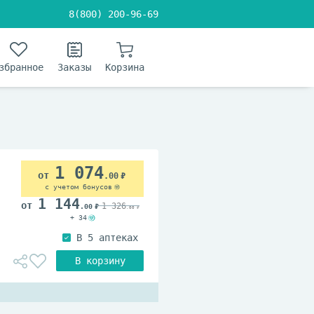
8(800) 200-96-69
збранное
Заказы
Корзина
1 074
.00
с учетом бонусов
1 144
1 326
.00
.00
+ 34