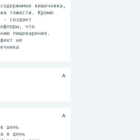
 содержимое кишечника,
ния тяжести. Кроме
, - создает
рофлоры, что
ению пищеварения.
ффект не
шечника
 в день
за в день