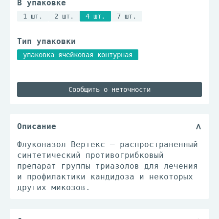
В упаковке
1 шт.
2 шт.
4 шт.
7 шт.
Тип упаковки
упаковка ячейковая контурная
Сообщить о неточности
Описание
Флуконазол Вертекс — распространенный
синтетический противогрибковый
препарат группы триазолов для лечения
и профилактики кандидоза и некоторых
других микозов.