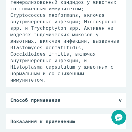
генерализованный кандидоз у животных
со сниженным иммунитетом;
Cryptococcus neoformans, включая
внутричерепные инфекции; Microsporum
spp. и Trychoptyton spp. Активен на
моделях эндемических микозов у
животных, включая инфекции, вызванные
Blastomyces dermatitidis,
Coccidioides immitis, включая
внутричерепные инфекции, и
Histoplasma capsulatum у животных с
нормальным и со сниженным
иммунитетом.
Способ применения
Внутрь.
Взрослым и детям старше 15 лет
(массой тела более 50 кг) при
Показания к применению
криптококковом менингите и
Криптококкоз, включая криптококковый