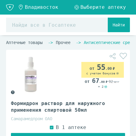
Найти
Аптечные товары
Прочее
Антисептические средс
55
.00
с учетом бонусов
67
92
.00
.00
+ 2
Формидрон раствор для наружного
применения спиртовой 50мл
Самарамедпром ОАО