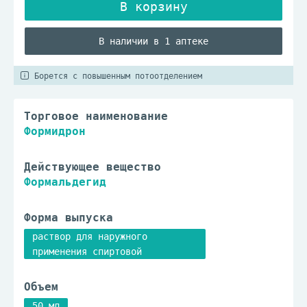
В наличии в 1 аптеке
Борется с повышенным потоотделением
Торговое наименование
Формидрон
Действующее вещество
Формальдегид
Форма выпуска
раствор для наружного
применения спиртовой
Объем
50 мл