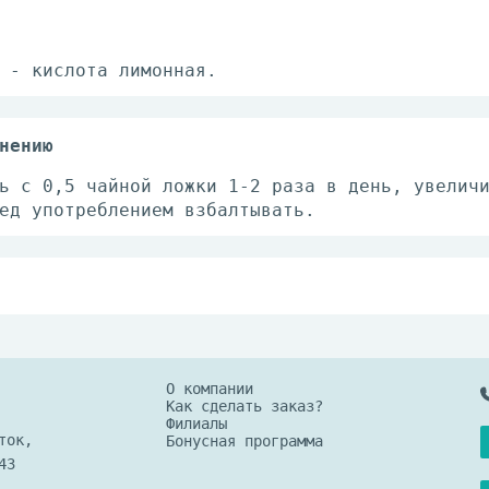
 - кислота лимонная.
нению
ь с 0,5 чайной ложки 1-2 раза в день, увелич
ед употреблением взбалтывать.
ре от 0 до +25°С и относительной влажности в
т хранить в холодильнике не более суток. Бер
О компании
Как сделать заказ?
Филиалы
ток,
Бонусная программа
43