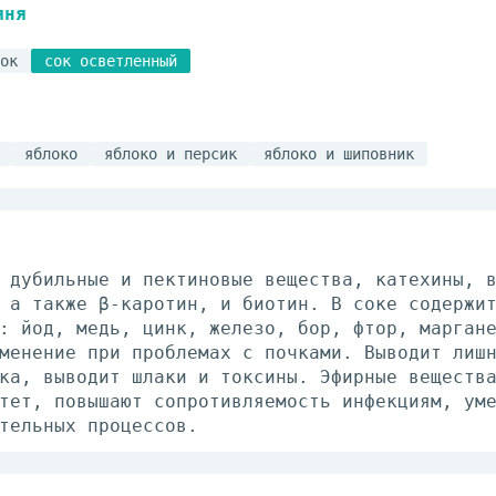
яня
ок
сок осветленный
яблоко
яблоко и персик
яблоко и шиповник
 дубильные и пектиновые вещества, катехины, 
 а также β-каротин, и биотин. В соке содержи
: йод, медь, цинк, железо, бор, фтор, марган
менение при проблемах с почками. Выводит лиш
ка, выводит шлаки и токсины. Эфирные веществ
тет, повышают сопротивляемость инфекциям, ум
тельных процессов.