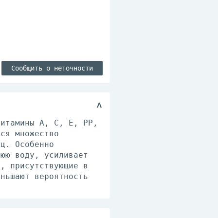
Сообщить о неточности
витамины А, С, Е, РР,
тся множество
ец. Особенно
нюю воду, усиливает
а, присутствующие в
еньшают вероятность