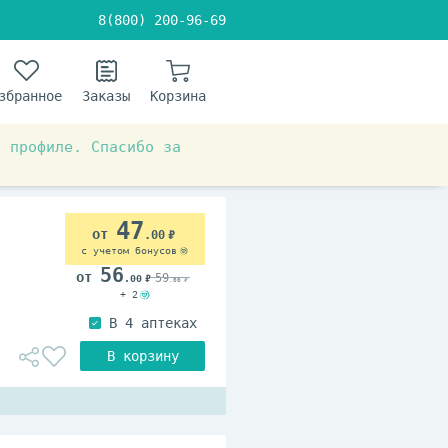
8(800) 200-96-69
збранное
Заказы
Корзина
в профиле. Спасибо за
47
.00
с учетом бонусов
56
59
.00
.00
+ 2