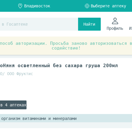
Найти
Профиль
И
пособ авторизации. Просьба заново авторизоваться 
содействие!
Детское питание
Сок, вода, чай
оНяня осветленный без сахара груша 200мл
О/ ООО Фруктис
 в 4 аптеках
 организм витаминами и минералами