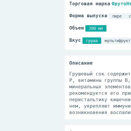
Торговая марка
ФрутоН
Форма выпуска
пюре
с
Объем
200 мл
Вкус
груша
мультифрукт
Описание
Грушевый сок содержит
Р, витамины группы В,
минеральных элементов
рекомендуется его при
перистальтику кишечни
нем, укрепляют иммуни
возникновения воспали