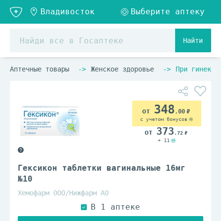
Найти
Аптечные товары
Женское здоровье
При гинекол
348
.00
с учетом бонусов
373
.72
+ 11
Гексикон таблетки вагинальные 16мг
№10
Хемофарм ООО/Нижфарм АО