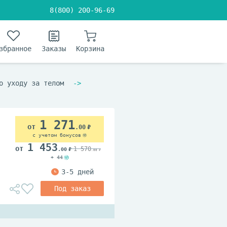
8(800) 200-96-69
збранное
Заказы
Корзина
о уходу за телом
1 271
.00
с учетом бонусов
1 453
1 570
.00
.00
+ 44