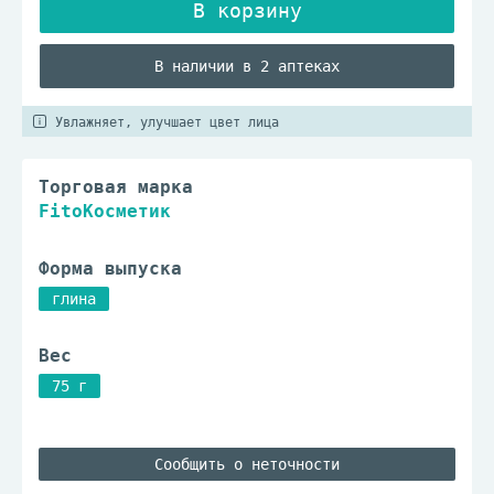
В наличии в 2 аптеках
Увлажняет, улучшает цвет лица
Торговая марка
FitoКосметик
Форма выпуска
глина
Вес
75 г
Сообщить о неточности