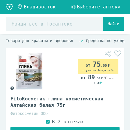
Найти
Товары для красоты и здоровья
Средства по уходу з
75
.00
с учетом бонусов
89
91
.00
.00
+ 3
FitoКосметик глина косметическая
Алтайская белая 75г
Фитокосметик ООО