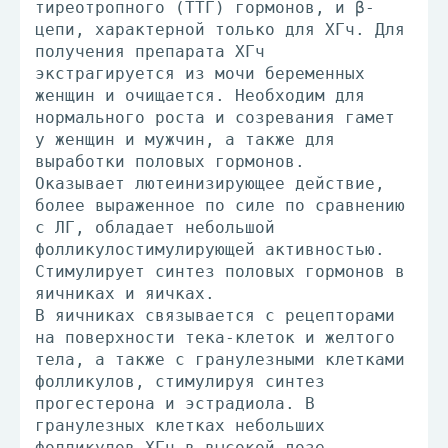
тиреотропного (ТТГ) гормонов, и β-
цепи, характерной только для ХГч. Для
получения препарата ХГч
экстрагируется из мочи беременных
женщин и очищается. Необходим для
нормального роста и созревания гамет
у женщин и мужчин, а также для
выработки половых гормонов.
Оказывает лютеинизирующее действие,
более выраженное по силе по сравнению
с ЛГ, обладает небольшой
фолликулостимулирующей активностью.
Стимулирует синтез половых гормонов в
яичниках и яичках.
В яичниках связывается с рецепторами
на поверхности тека-клеток и желтого
тела, а также с гранулезными клетками
фолликулов, стимулируя синтез
прогестерона и эстрадиола. В
гранулезных клетках небольших
фолликулов ХГч в высокой дозе