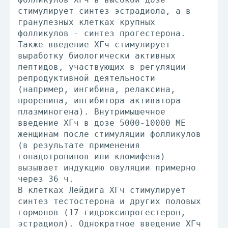
стимулирует синтез эстрадиола, а в
гранулезных клетках крупных
фолликулов - синтез прогестерона.
Также введение ХГч стимулирует
выработку биологически активных
пептидов, участвующих в регуляции
репродуктивной деятельности
(например, ингибина, релаксина,
проренина, ингибитора активатора
плазминогена). Внутримышечное
введение ХГч в дозе 5000-10000 ME
женщинам после стимуляции фолликулов
(в результате применения
гонадотропинов или кломифена)
вызывает индукцию овуляции примерно
через 36 ч.
В клетках Лейдига ХГч стимулирует
синтез тестостерона и других половых
гормонов (17-гидроксипрогестерон,
эстрадиол). Однократное введение ХГч