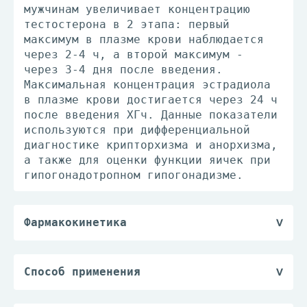
мужчинам увеличивает концентрацию
тестостерона в 2 этапа: первый
максимум в плазме крови наблюдается
через 2-4 ч, а второй максимум -
через 3-4 дня после введения.
Максимальная концентрация эстрадиола
в плазме крови достигается через 24 ч
после введения ХГч. Данные показатели
используются при дифференциальной
диагностике крипторхизма и анорхизма,
а также для оценки функции яичек при
гипогонадотропном гипогонадизме.
Фармакокинетика
После внутримышечного введения хорошо
всасывается. Максимальная
концентрация ХГч в плазме крови
Способ применения
достигается примерно через 10 часов
Режим дозирования
поле инъекции. Период полувыведения
Лечение препаратом следует проводить