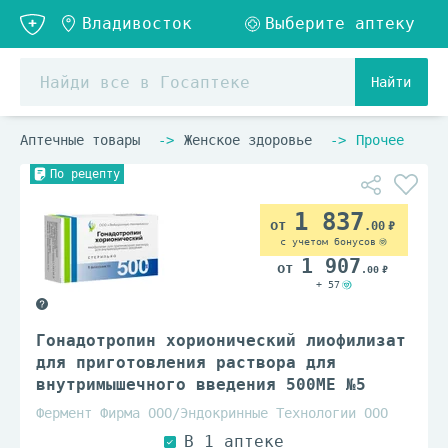
Найти
Аптечные товары
Женское здоровье
Прочее
По рецепту
1 837
.00
с учетом бонусов
1 907
.00
+ 57
Гонадотропин хорионический лиофилизат
для приготовления раствора для
внутримышечного введения 500МЕ №5
Фермент Фирма ООО/Эндокринные Технологии ООО