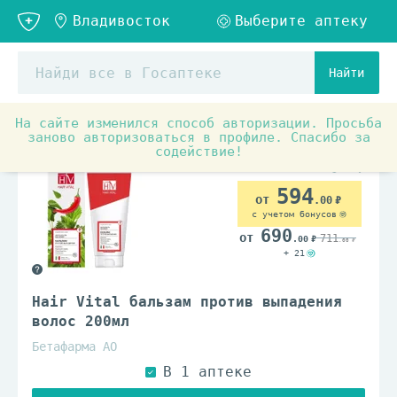
Найти
На сайте изменился способ авторизации. Просьба
Товары для красоты и здоровья
Средства по уходу з
заново авторизоваться в профиле. Спасибо за
содействие!
594
.00
с учетом бонусов
690
711
.00
.00
+ 21
Hair Vital бальзам против выпадения
волос 200мл
Бетафарма АО