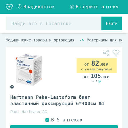
Найти
Медицинские товары и ортопедия
Материалы для пере
82
.00
с учетом бонусов
105
.00
+ 3
Hartmann Peha-Lastoform бинт
эластичный фиксирующий 6*400см №1
Paul Hartmann AG