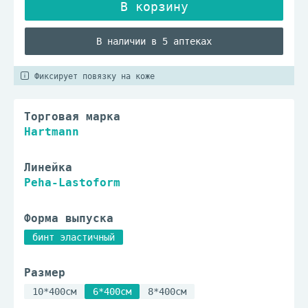
В наличии в 5 аптеках
Фиксирует повязку на коже
Торговая марка
Hartmann
Линейка
Peha-Lastoform
Форма выпуска
бинт эластичный
Размер
10*400см
6*400см
8*400см