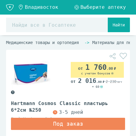
Найти
Медицинские товары и ортопедия
Материалы для пере
1 760
.00
с учетом бонусов
2 016
2 230
.00
.00
+ 60
Hartmann Cosmos Classic пластырь
6*2см №250
Paul Hartmann S.A.