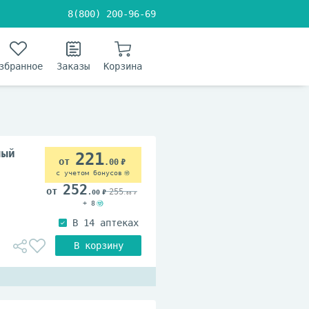
8(800) 200-96-69
збранное
Заказы
Корзина
ный
221
.00
с учетом бонусов
252
255
.00
.00
+ 8