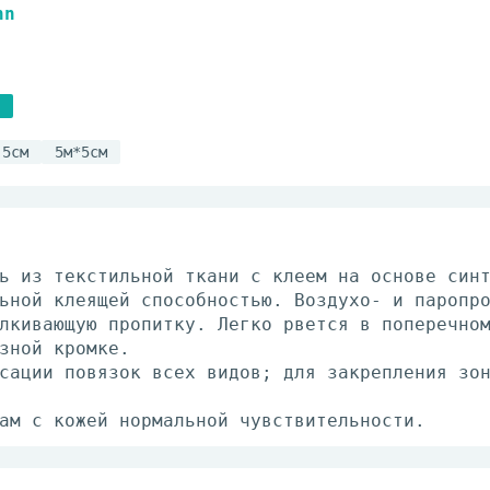
nn
,5см
5м*5см
ь из текстильной ткани с клеем на основе син
ьной клеящей способностью. Воздухо- и паропр
лкивающую пропитку. Легко рвется в поперечно
зной кромке.
сации повязок всех видов; для закрепления зо
ам с кожей нормальной чувствительности.