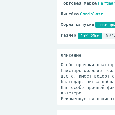
Торговая марка
Hartma
Линейка
Omniplast
Форма выпуска
пластырь
Размер
5м*1,25см
5м*2
Описание
Особо прочный пластыр
Пластырь обладает сил
цвета, имеет водоотта
благодаря зигзагообра
Для особо прочной фик
катетеров.
Рекомендуется пациент