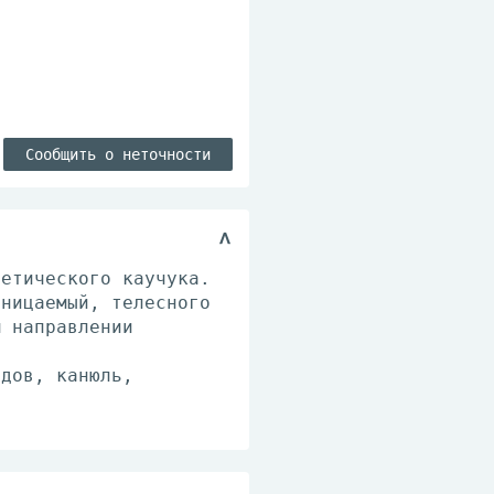
Сообщить о неточности
тетического каучука.
оницаемый, телесного
м направлении
ндов, канюль,