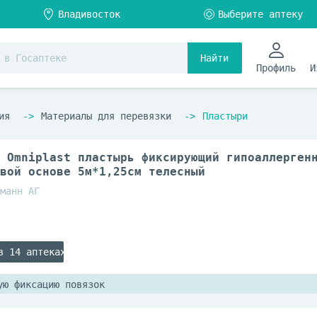
Найти
Профиль
И
ия
Материалы для перевязки
Пластыри
 Omniplast пластырь фиксирующий гипоаллерген
вой основе 5м*1,25см телесный
манн АГ
в 14 аптеках
ую фиксацию повязок