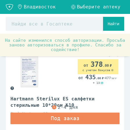
Найти
На сайте изменился способ авторизации. Просьба
Медицинские товары и ортопедия
Материалы для пере
заново авторизоваться в профиле. Спасибо за
содействие!
378
.00
с учетом бонусов
435
477
.00
.00
+ 13
Hartmann Sterilux ES салфетки
стерильные 10*20см №10
Paul Hartmann AG