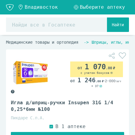
Найти
Медицинские товары и ортопедия
Шприцы, иглы, инфу
1 070
.00
с учетом бонусов
1 246
2 000
.00
.00
+ 37
Игла д/шприц-ручки Insupen 31G 1/4
0,25*6мм №100
Пикдаре С.п.А.