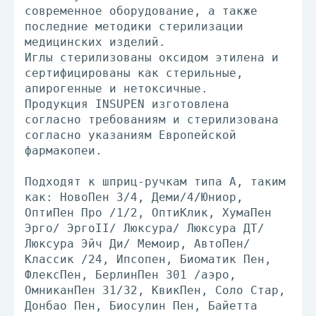
современное оборудование, а также
последние методики стерилизации
медицинских изделий.
Иглы стерилизованы оксидом этилена и
сертифицированы как стерильные,
апирогенные и нетоксичные.
Продукция INSUPEN изготовлена
согласно требованиям и стерилизована
согласно указаниям Европейской
фармакопеи.
Подходят к шприц-ручкам типа А, таким
как: НовоПен 3/4, Деми/4/Юниор,
ОптиПен Про /1/2, ОптиКлик, ХумаПен
Эрго/ ЭргоII/ Люксура/ Люксура ДТ/
Люксура Эйч Ди/ Мемоир, АвтоПен/
Классик /24, Ипсопен, Биоматик Пен,
ФлексПен, БерлинПен 301 /аэро,
ОмниканПен 31/32, КвикПен, Соло Стар,
Донбао Пен, Биосулин Пен, Байетта