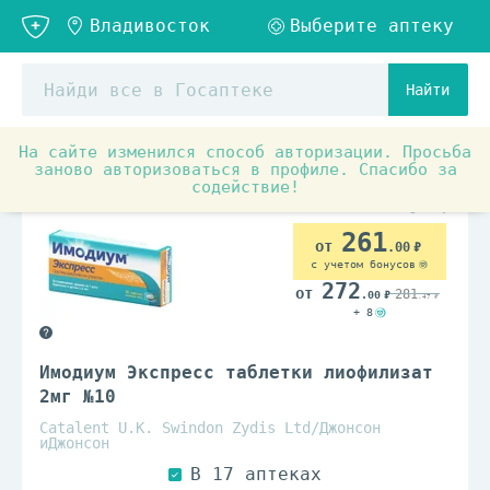
Найти
На сайте изменился способ авторизации. Просьба
Аптечные товары
Препараты при заболеваниях органо
заново авторизоваться в профиле. Спасибо за
содействие!
261
.00
с учетом бонусов
272
281
.00
.47
+ 8
Имодиум Экспресс таблетки лиофилизат
2мг №10
Catalent U.K. Swindon Zydis Ltd/Джонсон
иДжонсон