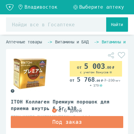
Найти
Аптечные товары
Витамины и БАД
Витамины и ви
5 003
.00
с учетом бонусов
5 768
7 230
.00
.00
+ 173
ITOH Коллаген Премиум порошок для
приема внутрь 6,5г №30
ITOH KANPO PHARMACEUTICAL Co. Ltd.