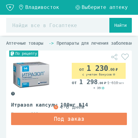
Найти
Аптечные товары
Препараты для лечения заболеваний
По рецепту
1 230
.00
с учетом бонусов
1 298
1 618
.00
.00
+ 39
Итразол капсулы 100мг №14
Вертекс ЗАО