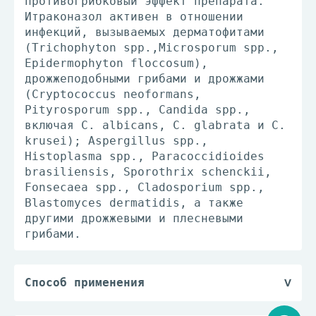
противогрибковый эффект препарата.
Итраконазол активен в отношении
инфекций, вызываемых дерматофитами
(Trichophyton spp.,Microsporum spp.,
Epidermophyton floccosum),
дрожжеподобными грибами и дрожжами
(Cryptococcus neoformans,
Pityrosporum spp., Candida spp.,
включая С. albicans, C. glabrata и C.
krusei); Aspergillus spp.,
Histoplasma spp., Paracoccidioides
brasiliensis, Sporothrix schenckii,
Fonsecaea spp., Cladosporium spp.,
Blastomyces dermatidis, а также
другими дрожжевыми и плесневыми
грибами.
Способ применения
Капсулы Итразол принимают внутрь
после еды.