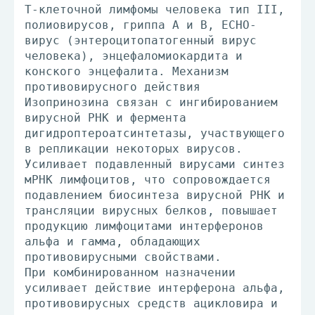
Т-клеточной лимфомы человека тип III,
полиовирусов, гриппа А и В, ЕСНО-
вирус (энтероцитопатогенный вирус
человека), энцефаломиокардита и
конского энцефалита. Механизм
противовирусного действия
Изопринозина связан с ингибированием
вирусной РНК и фермента
дигидроптероатсинтетазы, участвующего
в репликации некоторых вирусов.
Усиливает подавленный вирусами синтез
мРНК лимфоцитов, что сопровождается
подавлением биосинтеза вирусной РНК и
трансляции вирусных белков, повышает
продукцию лимфоцитами интерферонов
альфа и гамма, обладающих
противовирусными свойствами.
При комбинированном назначении
усиливает действие интерферона альфа,
противовирусных средств ацикловира и