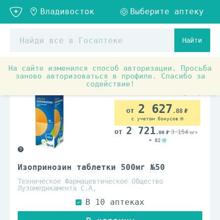
Найти
На сайте изменился способ авторизации. Просьба
Аптечные товары
Противопростудные, противовирусны
заново авторизоваться в профиле. Спасибо за
содействие!
По рецепту
2 627
.88
с учетом бонусов
2 721
3 154
.00
.00
+ 82
Изопринозин таблетки 500мг №50
Техническое Фармацевтическое Общество
Лузомедикамента С.А,