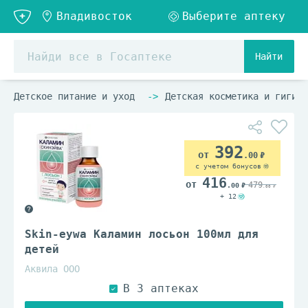
Найти
Детское питание и уход
Детская косметика и гигиен
392
.00
с учетом бонусов
416
479
.00
.00
+ 12
Skin-eywa Каламин лосьон 100мл для
детей
Аквила ООО