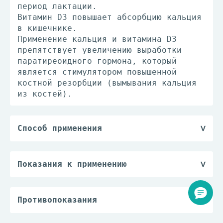
период лактации.
Витамин D3 повышает абсорбцию кальция
в кишечнике.
Применение кальция и витамина D3
препятствует увеличению выработки
паратиреоидного гормона, который
является стимулятором повышенной
костной резорбции (вымывания кальция
из костей).
Способ применения
Таблетки можно разжевывать или
рассасывать и принимать во время еды.
Взрослым для профилактики остеопороза
Показания к применению
- по 1 таб. 2 раза/сут или 2 таб.1
Профилактика и лечение дефицита
раз/сут; в комплексной терапии
кальция и/или витамина D3;
остеопороза - по 1 таб. 2-3 раза/сут.
Профилактика и комплексная терапия
Противопоказания
Для восполнения дефицита кальция и
остеопороза и его осложнений
— гиперкальциемия;
витамина D взрослым и детям старше 12
(переломы костей).
— гиперкальциурия;