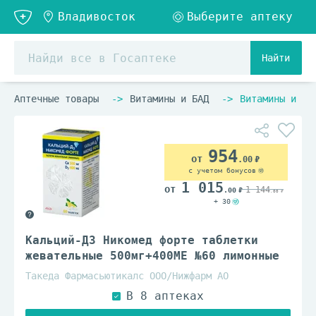
Найти
Аптечные товары
Витамины и БАД
Витамины и ви
954
.00
с учетом бонусов
1 015
1 144
.00
.00
+ 30
Кальций-Д3 Никомед форте таблетки
жевательные 500мг+400МЕ №60 лимонные
Такеда Фармасьютикалс ООО/Нижфарм АО