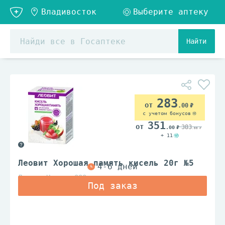
Найти
283
.00
с учетом бонусов
351
383
.00
.00
+ 11
Леовит Хорошая память кисель 20г №5
Леовит Нутрио ООО