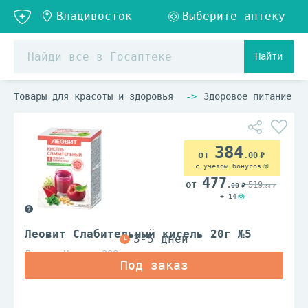
Найти
Товары для красоты и здоровья
Здоровое питание
384
.00
с учетом бонусов
477
519
.00
.00
+ 14
Леовит Слабительный кисель 20г №5
Леовит Нутрио ООО