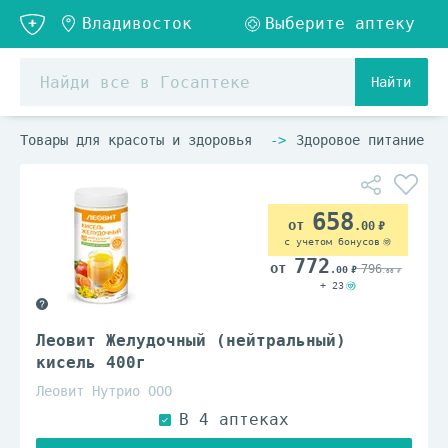
Найти
Товары для красоты и здоровья
Здоровое питание
658
.00
с учетом бонусов
772
796
.00
.00
+ 23
Леовит Желудочный (нейтральный)
кисель 400г
Леовит Нутрио ООО