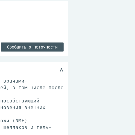
Сообщить о неточности
н врачами-
тей, в том числе после
способствующий
кновения внешних
кожи (NMF).
е шеллаков и гель-