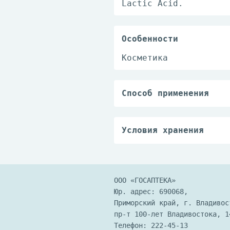
Lactic Acid.
Особенности
Косметика
Способ применения
Пипеткой нанесите одн
поверхности. После на
применять лосьон утро
Условия хранения
можно сочетать лосьон
Хранить в местах, нед
Длительность применен
ООО «ГОСАПТЕКА»
Юр. адрес: 690068,
Приморский край, г. Владивос
пр-т 100-лет Владивостока, 1
Телефон:
222-45-13