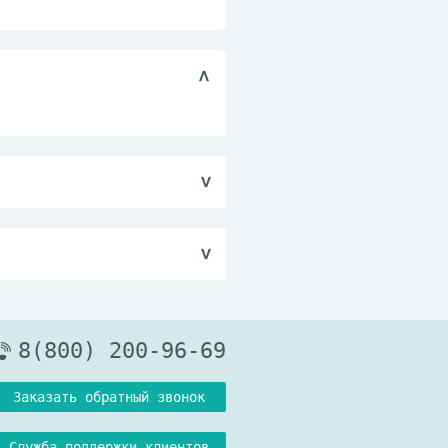
еделите по всей
Рекомендуется
ого покрытия. Далее
сле снятия лака.
 до +25 °С.
8(800) 200-96-69
Заказать обратный звонок
Служба поддержки клиентов