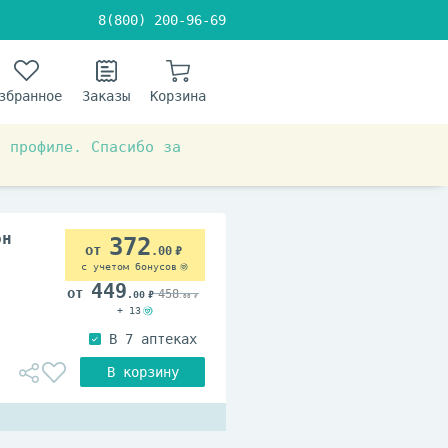
8(800) 200-96-69
збранное
Заказы
Корзина
в профиле. Спасибо за
о уходу за руками
он
372
.00
с учетом бонусов
449
458
.00
.00
+ 13