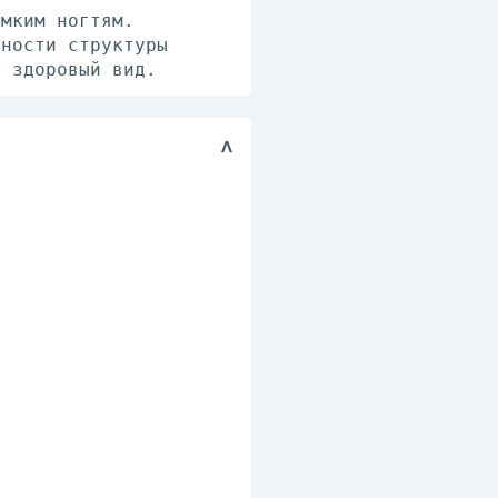
омким ногтям.
дности структуры
и здоровый вид.