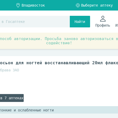
Найти
Профиль
И
пособ авторизации. Просьба заново авторизоваться 
содействие!
я
Средства по уходу за лицом и телом
Средства п
осьон для ногтей восстанавливающий 20мл флак
брава ЗАО
 в 7 аптеках
тонкие и ослабленные ногти