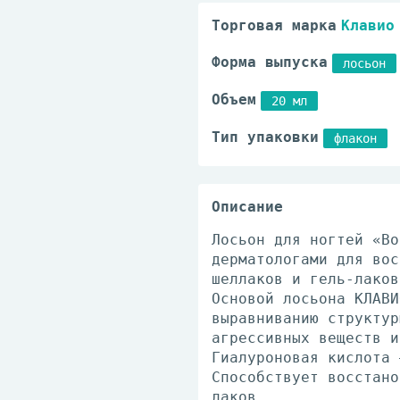
Торговая марка
Клавио
Форма выпуска
лосьон
Объем
20 мл
Тип упаковки
флакон
Описание
Лосьон для ногтей «Во
дерматологами для вос
шеллаков и гель-лаков
Основой лосьона КЛАВИ
выравниванию структур
агрессивных веществ и
Гиалуроновая кислота 
Способствует восстано
лаков.