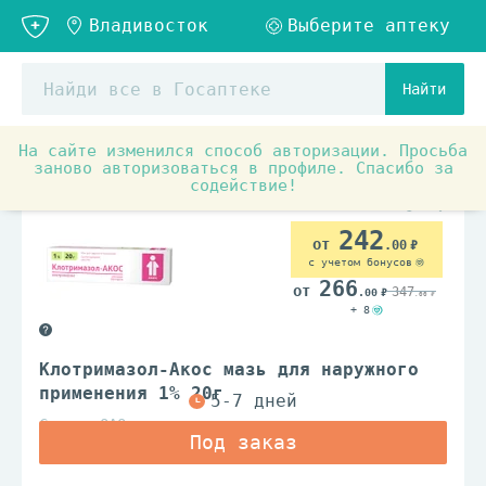
Найти
На сайте изменился способ авторизации. Просьба
Аптечные товары
Препараты для лечения заболеваний
заново авторизоваться в профиле. Спасибо за
содействие!
242
.00
с учетом бонусов
266
347
.00
.00
+ 8
Клотримазол-Акос мазь для наружного
применения 1% 20г
Синтез ОАО