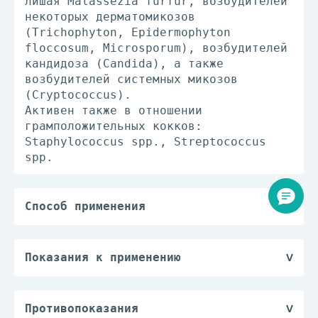
лишая Malassezia furfur, возбудителей
некоторых дерматомикозов
(Trichophyton, Epidermophyton
floccosum, Microsporum), возбудителей
кандидоза (Candida), а также
возбудителей системных микозов
(Cryptococcus).
Активен также в отношении
грамположительных кокков:
Staphylococcus spp., Streptococcus
spp.
Способ применения
При наружном применении наносят на
пораженные участки кожи 2-3 раза в
сутки в течение 2-4 недель.
Показания к применению
При обработке полости рта применяют
Грибковые заболевания кожи, микозы
1-2 раза в сутки не более 7 дней.
кожных складок, стоп;
Интравагинально - по 100-500 мг в
отрубевидный лишай, эритразма,
Противопоказания
течение 1-6 дней.