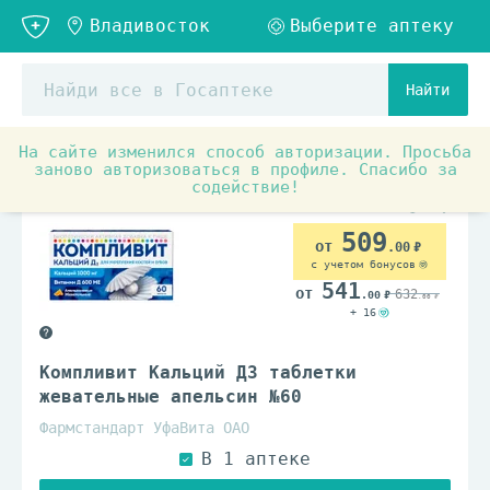
Найти
На сайте изменился способ авторизации. Просьба
Аптечные товары
Витамины и БАД
Витамины и ви
заново авторизоваться в профиле. Спасибо за
содействие!
509
.00
с учетом бонусов
541
632
.00
.00
+ 16
Компливит Кальций Д3 таблетки
жевательные апельсин №60
Фармстандарт УфаВита ОАО