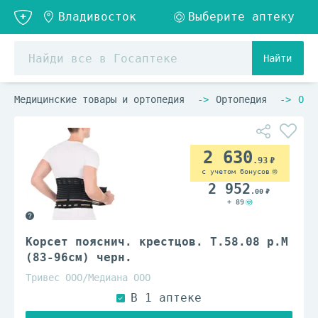
Найти
Медицинские товары и ортопедия
Ортопедия
Орт
2 630
.93
с учетом бонусов
2 952
.00
+ 89
Корсет пояснич. крестцов. Т.58.08 р.М
(83-96см) черн.
Тривес ООО/Медиана ООО