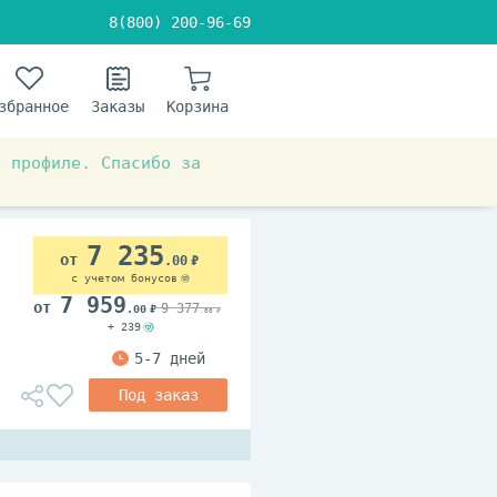
8(800) 200-96-69
збранное
Заказы
Корзина
в профиле. Спасибо за
лежачими больными
7 235
.00
с учетом бонусов
7 959
9 377
.00
.00
+ 239