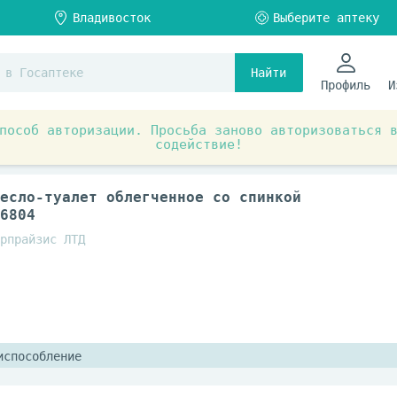
Найти
Профиль
И
пособ авторизации. Просьба заново авторизоваться 
содействие!
ия
Уход за лежачими больными
Предметы ухода за 
есло-туалет облегченное со спинкой
6804
рпрайзис ЛТД
испособление