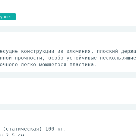
уалет
есущие конструкции из алюминия, плоский держ
нной прочности, особо устойчивые нескользящи
очного легко моющегося пластика.
 (статическая) 100 кг.
ы 2,5 см.