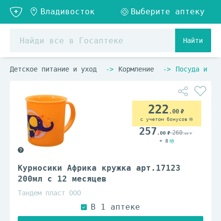
Найти
Детское питание и уход
Кормление
Посуда и ст
222
.00
с учетом бонусов
257
260
.00
.00
+ 8
Курносики Африка кружка арт.17123
200мл с 12 месяцев
Тандем пласт ООО