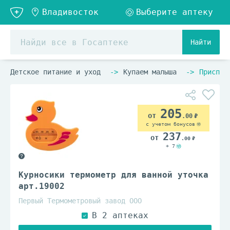
Найти
Детское питание и уход
Купаем малыша
Приспос
205
.00
с учетом бонусов
237
.00
+ 7
Курносики термометр для ванной уточка
арт.19002
Первый Термометровый завод ООО