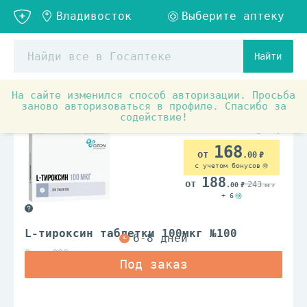
Найти
На сайте изменился способ авторизации. Просьба
Аптечные товары
Препараты при заболеваниях органо
заново авторизоваться в профиле. Спасибо за
содействие!
По рецепту
168
.00
с учетом бонусов
188
243
.00
.00
+ 6
L-тироксин таблетки 100мкг №100
Озон ООО