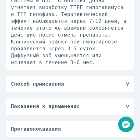
системы и ЦНС. В больших дозах
угнетает выработку ТТРГ гипоталамуса
и ТТГ гипофиза. Терапевтический
эффект наблюдается через 7-12 дней, в
течение этого же времени сохраняется
действие после отмены препарата.
Клинический эффект при гипотиреозе
проявляется через 3-5 суток.
Диффузный зоб уменьшается или
исчезает в течение 3-6 мес.
Способ применения
Суточная доза определяется
индивидуально в зависимости от
показаний. L-Тироксин в суточной дозе
Показания к применению
принимают внутрь утром натощак, по
— гипотиреоз;
крайней мере, за 30 мин до приема
— эутиреоидный зоб;
пищи, запивая таблетку небольшим
— в качестве заместительной терапии и
Противопоказания
количеством жидкости (полстакана
для профилактики рецидива зоба после
— повышенная индивидуальная
воды) и не разжевывая. При проведении