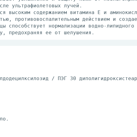
сле ультрафиолетовых лучей.
ся высоким содержанием витамина Е и аминокис
тью, противовоспалительным действием и созда
цы способствует нормализации водно-липидного
у, предохраняя ее от шелушения.
лдодецилксилозид / ПЭГ 30 диполигидроксистеа
ло.