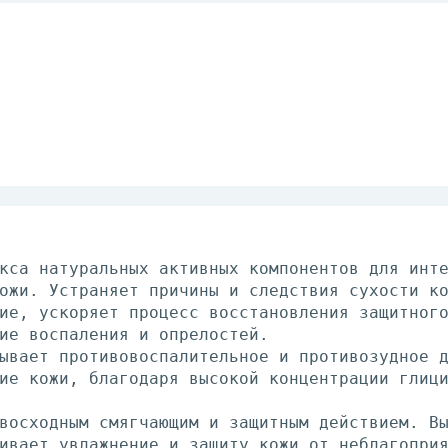
кса натуральных активных компонентов для инт
ожи. Устраняет причины и следствия сухости к
ие, ускоряет процесс восстановления защитног
ие воспаления и опрелостей.
ывает противовоспалительное и противозудное 
ие кожи, благодаря высокой концентрации глиц
восходным смягчающим и защитным действием. В
ивает увлажнение и защиту кожи от неблагопри