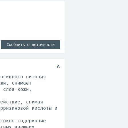
Сообщить о неточности
енсивного питания
ожи, снимает
о слоя кожи,
действие, снимая
ирризиновой кислоты и
ысокое содержание
ятных внешних