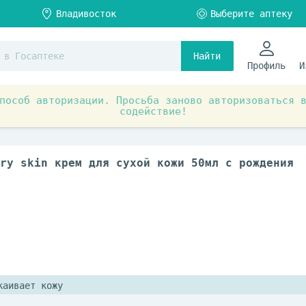
Найти
Профиль
И
пособ авторизации. Просьба заново авторизоваться 
содействие!
я
Средства по уходу за лицом и телом
Средства п
ry skin крем для сухой кожи 50мл с рождения
каивает кожу