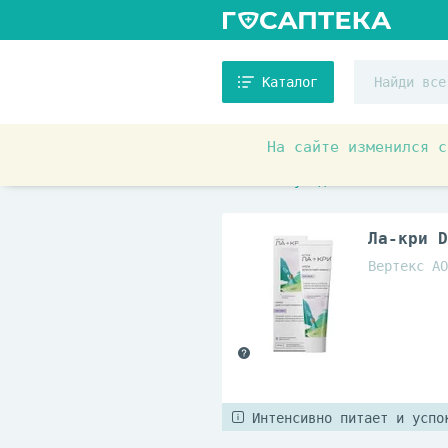
Каталог
На сайте изменился с
Товары для красоты и здоровь
Основной уход
Ла-кри D
Вертекс АО
Интенсивно питает и успо