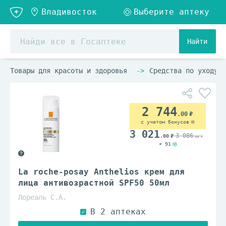
Найти
Товары для красоты и здоровья
Средства по уходу з
2 744
.00
с учетом бонусов
3 021
3 086
.00
.00
+ 91
La roche-posay Anthelios крем для
лица антивозрастной SPF50 50мл
Лореаль С.А.