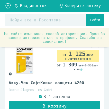
Найти
На сайте изменился способ авторизации. Просьба
Медицинские товары и ортопедия
Медицинские прибор
заново авторизоваться в профиле. Спасибо за
содействие!
1 125
.00
с учетом бонусов
1 309
1 351
.00
.00
+ 39
Акку-Чек СофтКликс ланцеты №200
Roche Diagnostics GmbH