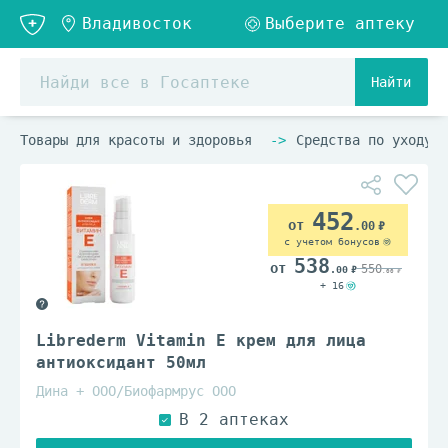
Найти
Товары для красоты и здоровья
Средства по уходу з
452
.00
с учетом бонусов
538
550
.00
.00
+ 16
Librederm Vitamin E крем для лица
антиоксидант 50мл
Дина + ООО/Биофармрус ООО