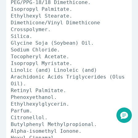
PEG/PPG-18/18 Dimethicone.
Isopropyl Palmitate.
Ethylhexyl Stearate.
Dimethicone/Vinyl Dimethicone
Crosspolymer.
Silica.
Glycine Soja (Soybean) Oil.
Sodium Chloride.
Tocopheryl Acetate.
Isopropyl Myristate.
Linolic (and) Linoleic (and)
Arachidonic Acids Triglycerides (Olus
Oil).
Retinyl Palmitate.
Phenoxyethanol.
Ethylhexylglycerin.
Parfum.
Citronellol.
Butylphenyl Methylpropional.
Alpha-isomethyl Ionone.
Hexyl Cinnamal.