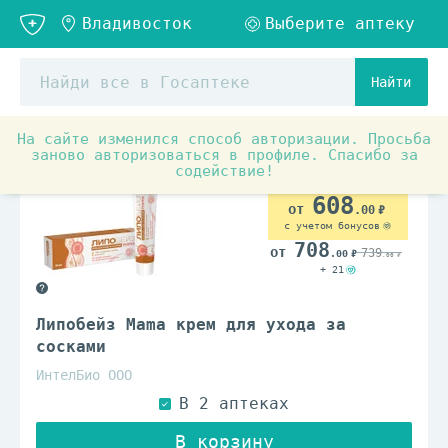
Найти
На сайте изменился способ авторизации. Просьба
заново авторизоваться в профиле. Спасибо за
содействие!
608
.00
с учетом бонусов
708
739
.00
.00
+ 21
Липобейз Mama крем для ухода за
сосками
ИнтелБио ООО