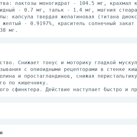
тва: лактозы моногидрат - 104.5 мг, крахмал 
идный - 0.7 мг, тальк - 1.4 мг, магния стеар
лы: капсула твердая желатиновая (титана диок
 желтый - 0.9197%, краситель солнечный закат
38 мг.
ство. Снижает тонус и моторику гладкой муску
зывания с опиоидными рецепторами в стенке ки
олина и простагландинов, снижая перистальтик
го по кишечнику.
ого сфинктера. Действие наступает быстро и п
иарее первая доза - 4 мг, затем - по 2 мг по
дкого стула. При хронической диарее первая д
одбирают так, чтобы частота стула составляла
ю