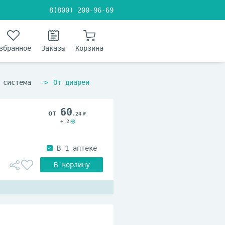
8(800) 200-96-69
збранное
Заказы
Корзина
 система
От диареи
60
.24
+ 2