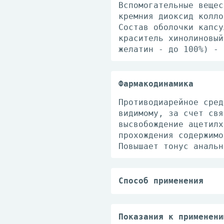
Вспомогательные вещес
кремния диоксид колло
Состав оболочки капсу
краситель хинолиновый
желатин - до 100%) - 
Фармакодинамика
Противодиарейное сред
видимому, за счет свя
высвобождение ацетилх
прохождения содержимо
Повышает тонус анальн
Способ применения
Взрослым при острой д
дефекации в случае жи
поддерживающую дозу п
Показания к применени