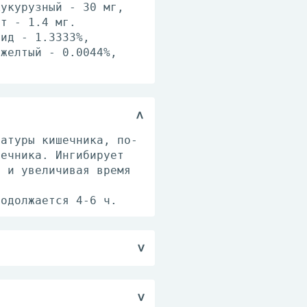
кукурузный - 30 мг,
ат - 1.4 мг.
сид - 1.3333%,
 желтый - 0.0044%,
латуры кишечника, по-
шечника. Ингибирует
у и увеличивая время
родолжается 4-6 ч.
сле каждого акта
оза составляет 2 мг,
 1-2 раза в сут (2-12