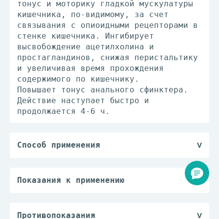
тонус и моторику гладкой мускулатуры
кишечника, по-видимому, за счет
связывания с опиоидными рецепторами в
стенке кишечника. Ингибирует
высвобождение ацетилхолина и
простагландинов, снижая перистальтику
и увеличивая время прохождения
содержимого по кишечнику.
Повышает тонус анального сфинктера.
Действие наступает быстро и
продолжается 4-6 ч.
Способ применения
Взрослым при острой диарее первая
доза - 4 мг, затем - по 2 мг после
каждого акта дефекации в случае
Показания к применению
жидкого стула. При хронической диарее
Симптоматическое лечение острой и
первая доза составляет 2 мг,
хронической диареи различного генеза
поддерживающую дозу подбирают так,
(аллергического, эмоционального,
Противопоказания