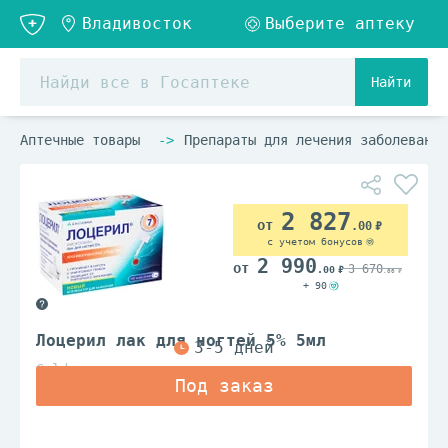
Найти
Аптечные товары
Препараты для лечения заболеваний
2 827
.00
с учетом бонусов
2 990
3 670
.00
.00
+ 90
Лоцерил лак для ногтей 5% 5мл
Galderma