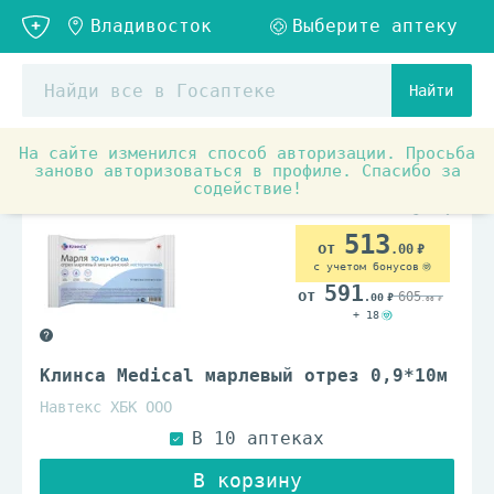
Найти
На сайте изменился способ авторизации. Просьба
Медицинские товары и ортопедия
Материалы для пере
заново авторизоваться в профиле. Спасибо за
содействие!
513
.00
с учетом бонусов
591
605
.00
.00
+ 18
Клинса Medical марлевый отрез 0,9*10м
Навтекс ХБК ООО